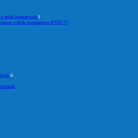
 e della trasparenza
1
ruzione e della trasparenza (PTPCT)
tività
4
stionale