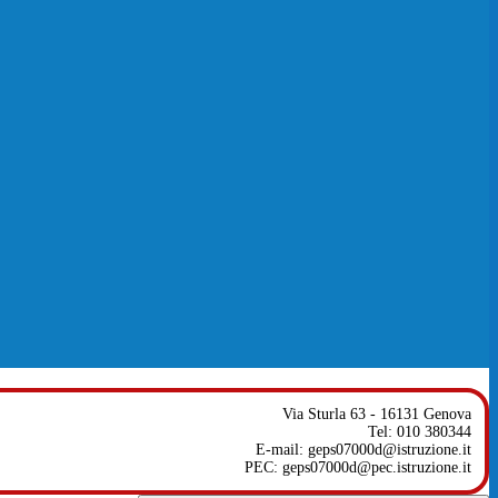
Via Sturla 63 - 16131 Genova
Tel: 010 380344
E-mail: geps07000d@istruzione.it
PEC: geps07000d@pec.istruzione.it