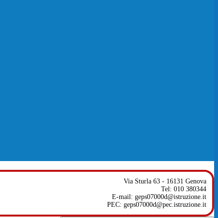
Via Sturla 63 - 16131 Genova
Tel: 010 380344
E-mail: geps07000d@istruzione.it
PEC: geps07000d@pec.istruzione.it