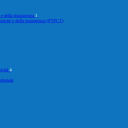
 e della trasparenza
1
ruzione e della trasparenza (PTPCT)
tività
4
stionale