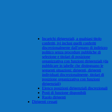
Incarichi dirigenziali, a qualsiasi titolo
conferiti, ivi inclusi quelli conferiti
discrezionalmente dall'organo di indirizzo
politico senza procedure pubbliche di
selezione e titolari di posizione
organizzativa con funzioni dirigenziali (da
pubblicare in tabelle che distinguano le
seguenti situazioni: dirigenti, dirigenti
individuati discrezionalmente, titolari di
posizione organizzativa con funzioni
dirigenziali)
Elenco posizioni dirigenziali discrezionali
Posti di funzione disponibili
Ruolo dirigenti
Dirigenti cessati