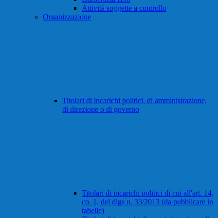
Attività soggette a controllo
Organizzazione
Titolari di incarichi politici, di amministrazione,
di direzione o di governo
Titolari di incarichi politici di cui all'art. 14,
co. 1, del dlgs n. 33/2013 (da pubblicare in
tabelle)