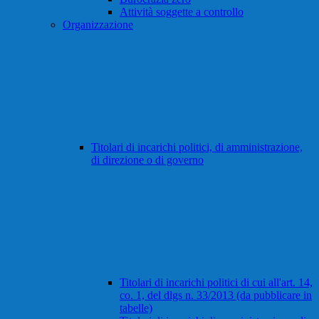
Attività soggette a controllo
Organizzazione
Titolari di incarichi politici, di amministrazione,
di direzione o di governo
Titolari di incarichi politici di cui all'art. 14,
co. 1, del dlgs n. 33/2013 (da pubblicare in
tabelle)