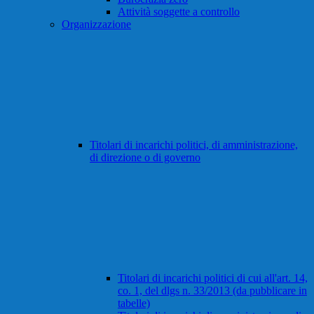
Attività soggette a controllo
Organizzazione
Titolari di incarichi politici, di amministrazione,
di direzione o di governo
Titolari di incarichi politici di cui all'art. 14,
co. 1, del dlgs n. 33/2013 (da pubblicare in
tabelle)