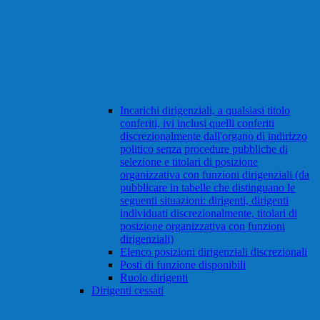
Incarichi dirigenziali, a qualsiasi titolo
conferiti, ivi inclusi quelli conferiti
discrezionalmente dall'organo di indirizzo
politico senza procedure pubbliche di
selezione e titolari di posizione
organizzativa con funzioni dirigenziali (da
pubblicare in tabelle che distinguano le
seguenti situazioni: dirigenti, dirigenti
individuati discrezionalmente, titolari di
posizione organizzativa con funzioni
dirigenziali)
Elenco posizioni dirigenziali discrezionali
Posti di funzione disponibili
Ruolo dirigenti
Dirigenti cessati