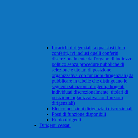
Incarichi dirigenziali, a qualsiasi titolo
conferiti, ivi inclusi quelli conferiti
discrezionalmente dall'organo di indirizzo
politico senza procedure pubbliche di
selezione e titolari di posizione
organizzativa con funzioni dirigenziali (da
pubblicare in tabelle che distinguano le
seguenti situazioni: dirigenti, dirigenti
individuati discrezionalmente, titolari di
posizione organizzativa con funzioni
dirigenziali)
Elenco posizioni dirigenziali discrezionali
Posti di funzione disponibili
Ruolo dirigenti
Dirigenti cessati