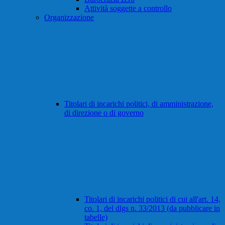
Attività soggette a controllo
Organizzazione
Titolari di incarichi politici, di amministrazione,
di direzione o di governo
Titolari di incarichi politici di cui all'art. 14,
co. 1, del dlgs n. 33/2013 (da pubblicare in
tabelle)