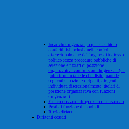
Incarichi dirigenziali, a qualsiasi titolo
conferiti, ivi inclusi quelli conferiti
discrezionalmente dall'organo di indirizzo
politico senza procedure pubbliche di
selezione e titolari di posizione
organizzativa con funzioni dirigenziali (da
pubblicare in tabelle che distinguano le
seguenti situazioni: dirigenti, dirigenti
individuati discrezionalmente, titolari di
posizione organizzativa con funzioni
dirigenziali)
Elenco posizioni dirigenziali discrezionali
Posti di funzione disponibili
Ruolo dirigenti
Dirigenti cessati