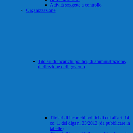
Attività soggette a controllo
Organizzazione
Titolari di incarichi politici, di amministrazione,
di direzione o di governo
Titolari di incarichi politici di cui all'art. 14,
co. 1, del dlgs n. 33/2013 (da pubblicare in
tabelle)