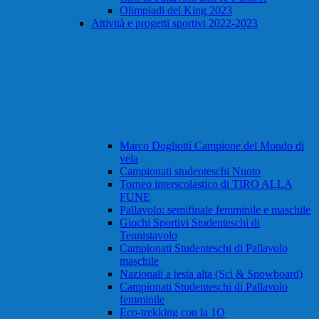
Olimpiadi del King 2023
Attività e progetti sportivi 2022-2023
Marco Dogliotti Campione del Mondo di
vela
Campionati studenteschi Nuoto
Torneo interscolastico di TIRO ALLA
FUNE
Pallavolo: semifinale femminile e maschile
Giochi Sportivi Studenteschi di
Tennistavolo
Campionati Studenteschi di Pallavolo
maschile
Nazionali a testa alta (Sci & Snowboard)
Campionati Studenteschi di Pallavolo
femminile
Eco-trekking con la 1O