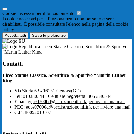
Cookie necessari per il funzionamento
I cookie necessari per il funzionamento non possono essere
disabilitati. È possibile consultare l'elenco nella pagina della cookie
policy.
Accetta tutti
Salva le preferenze
Liceo Statale Classico, Scientifico & Sportivo
“Martin Luther King"
Contatti
Liceo Statale Classico, Scientifico & Sportivo “Martin Luther
King"
Via Sturla 63 - 16131 Genova(GE)
Tel:
010380344 - Cellulare Segreteria: 3665846534
Email:
geps07000d@istruzione.it
Link per inviare una mail
PEC:
geps07000d@pec.istruzione.it
Link per inviare una mail
C.F.: 80052010107
Sezione Link Utili