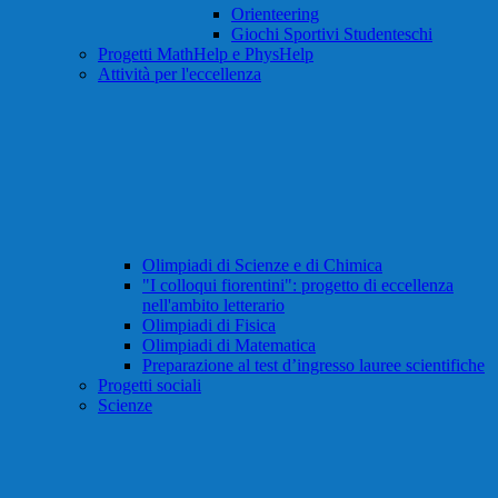
Orienteering
Giochi Sportivi Studenteschi
Progetti MathHelp e PhysHelp
Attività per l'eccellenza
Olimpiadi di Scienze e di Chimica
"I colloqui fiorentini": progetto di eccellenza
nell'ambito letterario
Olimpiadi di Fisica
Olimpiadi di Matematica
Preparazione al test d’ingresso lauree scientifiche
Progetti sociali
Scienze