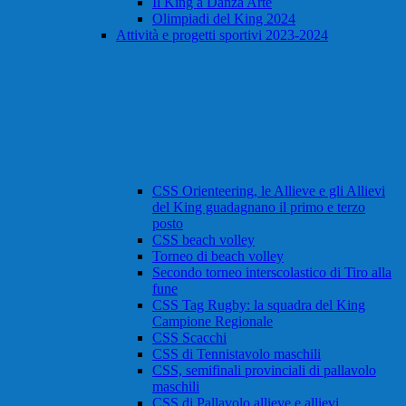
Il King a Danza Arte
Olimpiadi del King 2024
Attività e progetti sportivi 2023-2024
CSS Orienteering, le Allieve e gli Allievi
del King guadagnano il primo e terzo
posto
CSS beach volley
Torneo di beach volley
Secondo torneo interscolastico di Tiro alla
fune
CSS Tag Rugby: la squadra del King
Campione Regionale
CSS Scacchi
CSS di Tennistavolo maschili
CSS, semifinali provinciali di pallavolo
maschili
CSS di Pallavolo allieve e allievi