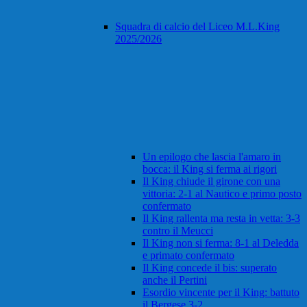
Squadra di calcio del Liceo M.L.King
2025/2026
Un epilogo che lascia l'amaro in
bocca: il King si ferma ai rigori
Il King chiude il girone con una
vittoria: 2-1 al Nautico e primo posto
confermato
Il King rallenta ma resta in vetta: 3-3
contro il Meucci
Il King non si ferma: 8-1 al Deledda
e primato confermato
Il King concede il bis: superato
anche il Pertini
Esordio vincente per il King: battuto
il Bergese 3-2