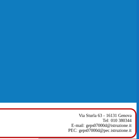
Via Sturla 63 - 16131 Genova
Tel: 010 380344
E-mail: geps07000d@istruzione.it
PEC: geps07000d@pec.istruzione.it