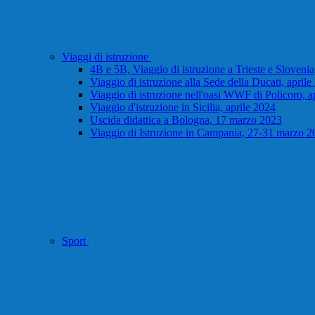
Viaggi di istruzione
4B e 5B, Viaggio di istruzione a Trieste e Slovenia
Viaggio di istruzione alla Sede della Ducati, april
Viaggio di istruzione nell'oasi WWF di Policoro, a
Viaggio d'istruzione in Sicilia, aprile 2024
Uscida didattica a Bologna, 17 marzo 2023
Viaggio di Istruzione in Campania, 27-31 marzo 2
Sport