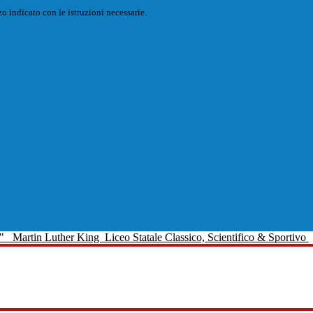
o indicato con le istruzioni necessarie.
Martin Luther King
Liceo Statale Classico, Scientifico & Sportivo