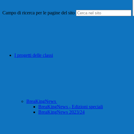
Campo di ricerca per le pagine del sito
I progetti delle classi
BreaKingNews
BreaKingNews - Edizioni speciali
BreaKingNews 2023/24