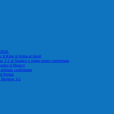
5/2026
 il King si ferma ai rigori
ria: 2-1 al Nautico e primo posto confermato
 contro il Meucci
e primato confermato
l Pertini
il Bergese 3-2