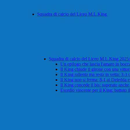
Squadra di calcio del Liceo M.L.King
Squadra di calcio del Liceo M.L.King 202
Un epilogo che lascia l'amaro in bocca:
Il King chiude il girone con una vitto
Il King rallenta ma resta in vetta: 3-3
Il King non si ferma: 8-1 al Deledda 
Il King concede il bis: superato anche i
Esordio vincente per il King: battuto 