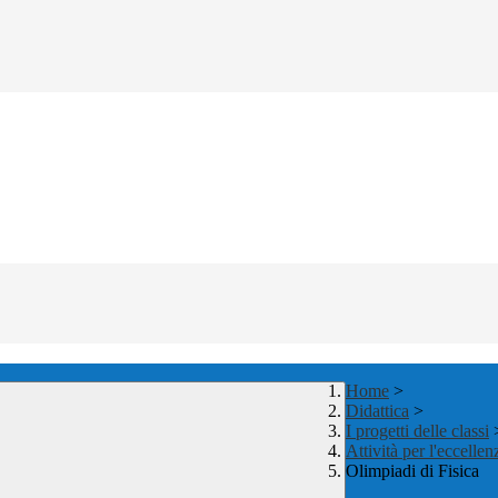
Home
>
Didattica
>
I progetti delle classi
Attività per l'eccellen
Olimpiadi di Fisica