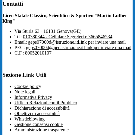
Contatti
Liceo Statale Classico, Scientifico & Sportivo “Martin Luther
King"
Via Sturla 63 - 16131 Genova(GE)
Tel:
010380344 - Cellulare Segreteria: 3665846534
Email:
geps07000d@istruzione.it
Link per inviare una mail
PEC:
geps07000d@pec.istruzione.it
Link per inviare una mail
C.F.: 80052010107
Sezione Link Utili
Cookie policy
Note legali
Informativa Privacy
Ufficio Relazioni con il Pubblico
Dichiarazione di accessibilità
Obiettivi di accessibilità
Whistleblowing
Gestione consensi cookie
Amministrazione trasparente