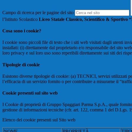
Campo di ricerca per le pagine del sito
l’Istituto Scolastico
Liceo Statale Classico, Scientifico & Sportivo
Cosa sono i cookie?
I cookie sono piccoli file di testo che i siti web visitati dagli utenti i
installati: (i) direttamente dal proprietario e/o responsabile del sito web 
loro privacy e sul loro uso sono reperibili direttamente sui siti dei rispet
Tipologie di cookie
Esistono diverse tipologie di cookie: (a) TECNICI, servizi utilizzati pe
l’efficacia di un servizio fornito o per contribuire a misurarne il “traffic
Cookie presenti sul sito web
I Cookie di proprietà di Gruppo Spaggiari Parma S.p.A., quale fornito
gestione di informazioni tecniche (cfr. art. 122, comma 1 del D.Lgs. 196/
Elenco dei cookie presenti sul Sito web
NOME
PROPRIETÀ
TIP