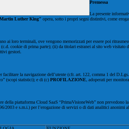
Premessa
La presente informativ
 “Martin Luther King"
opera, sotto i propri segni distintivi, come erogat
nviano ai loro terminali, ove vengono memorizzati per essere poi ritrasmessi
(c.d. cookie di prima parte); (ii) da titolari estranei al sito web visitato 
tivi gestori.
r facilitare la navigazione dell’utente (cfr. art. 122, comma 1 del D.Lgs
o” (scopi statistici); e di (c)
PROFILAZIONE
, adoperati per monitor
re della piattaforma Cloud SaaS “PrimaVisioneWeb” non prevedono la regi
2003 e s.m.i.) per l’erogazione di servizi o di dati analitici anonimi al 
OLOGIA
FUNZIONE