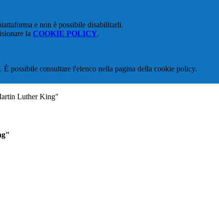
attaforma e non è possibile disabilitarli.
isionare la
COOKIE POLICY
.
 È possibile consultare l'elenco nella pagina della cookie policy.
Martin Luther King"
ng"