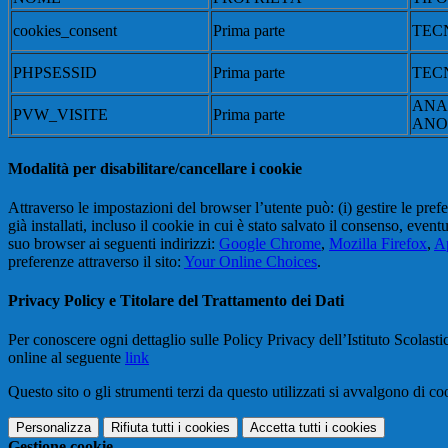
cookies_consent
Prima parte
TEC
PHPSESSID
Prima parte
TEC
ANA
PVW_VISITE
Prima parte
ANO
Modalità per disabilitare/cancellare i cookie
Attraverso le impostazioni del browser l’utente può: (i) gestire le pref
già installati, incluso il cookie in cui è stato salvato il consenso, even
suo browser ai seguenti indirizzi:
Google Chrome
,
Mozilla Firefox
,
Ap
preferenze attraverso il sito:
Your Online Choices
.
Privacy Policy e Titolare del Trattamento dei Dati
Per conoscere ogni dettaglio sulle Policy Privacy dell’Istituto Scolast
online al seguente
link
Questo sito o gli strumenti terzi da questo utilizzati si avvalgono di coo
Personalizza
Rifiuta tutti
i cookies
Accetta tutti
i cookies
Gestione cookie