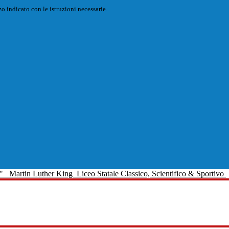
o indicato con le istruzioni necessarie.
Martin Luther King
Liceo Statale Classico, Scientifico & Sportivo