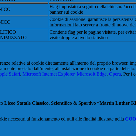
Flag impostato a seguito della chiusura/accet
NICO
banner sui cookie
Cookie di sessione: garantisce la persistenza 
NICO
informazioni lato server a fronte di nuove rich
LITICO
Contiene flag per le pagine visitate, per evita
NIMIZZATO
visite doppie a livello statistico
erenze relative ai cookie direttamente all'interno del proprio browser, im
tualmente prestato dall’utente, all'installazione di cookie da parte del si
ple Safari
,
Microsoft Internet Explorer
,
Microsoft Edge
,
Opera
. Per i 
ico
Liceo Statale Classico, Scientifico & Sportivo “Martin Luther K
kie necessari al funzionamento ed utili alle finalità illustrate nella
COO