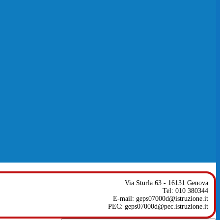
Via Sturla 63 - 16131 Genova
Tel: 010 380344
E-mail: geps07000d@istruzione.it
PEC: geps07000d@pec.istruzione.it