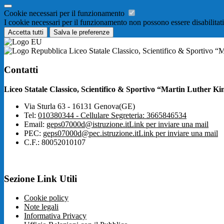
Cookie necessari per il funzionamento
I cookie necessari per il funzionamento non possono essere disabilitati.
Accetta tutti
Salva le preferenze
Liceo Statale Classico, Scientifico & Sportivo “
Contatti
Liceo Statale Classico, Scientifico & Sportivo “Martin Luther Ki
Via Sturla 63 - 16131 Genova(GE)
Tel:
010380344 - Cellulare Segreteria: 3665846534
Email:
geps07000d@istruzione.it
Link per inviare una mail
PEC:
geps07000d@pec.istruzione.it
Link per inviare una mail
C.F.: 80052010107
Sezione Link Utili
Cookie policy
Note legali
Informativa Privacy