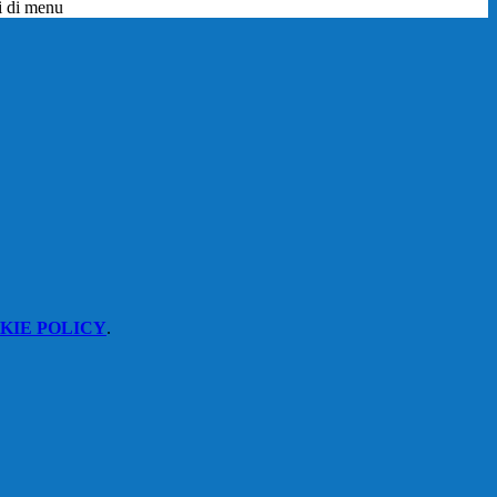
i di menu
KIE POLICY
.