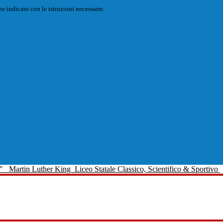
o indicato con le istruzioni necessarie.
Martin Luther King
Liceo Statale Classico, Scientifico & Sportivo