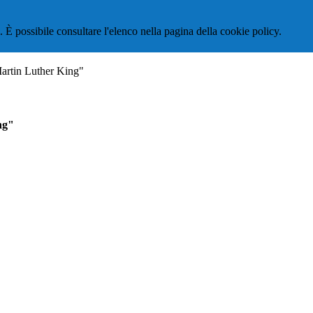
 È possibile consultare l'elenco nella pagina della cookie policy.
Martin Luther King"
ng"