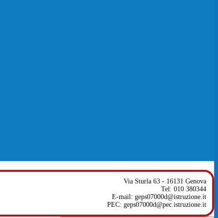
Via Sturla 63 - 16131 Genova
Tel: 010 380344
E-mail: geps07000d@istruzione.it
PEC: geps07000d@pec.istruzione.it