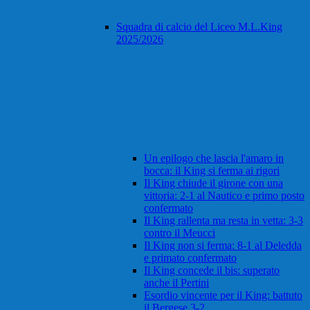
Squadra di calcio del Liceo M.L.King
2025/2026
Un epilogo che lascia l'amaro in
bocca: il King si ferma ai rigori
Il King chiude il girone con una
vittoria: 2-1 al Nautico e primo posto
confermato
Il King rallenta ma resta in vetta: 3-3
contro il Meucci
Il King non si ferma: 8-1 al Deledda
e primato confermato
Il King concede il bis: superato
anche il Pertini
Esordio vincente per il King: battuto
il Bergese 3-2