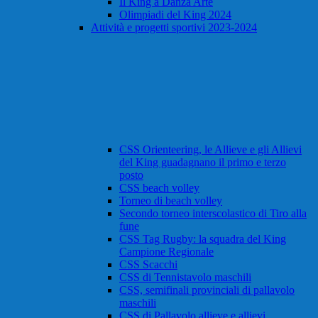
Il King a Danza Arte
Olimpiadi del King 2024
Attività e progetti sportivi 2023-2024
CSS Orienteering, le Allieve e gli Allievi
del King guadagnano il primo e terzo
posto
CSS beach volley
Torneo di beach volley
Secondo torneo interscolastico di Tiro alla
fune
CSS Tag Rugby: la squadra del King
Campione Regionale
CSS Scacchi
CSS di Tennistavolo maschili
CSS, semifinali provinciali di pallavolo
maschili
CSS di Pallavolo allieve e allievi