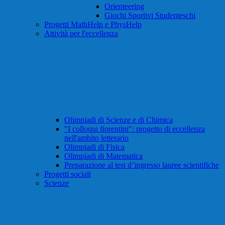
Orienteering
Giochi Sportivi Studenteschi
Progetti MathHelp e PhysHelp
Attività per l'eccellenza
Olimpiadi di Scienze e di Chimica
"I colloqui fiorentini": progetto di eccellenza
nell'ambito letterario
Olimpiadi di Fisica
Olimpiadi di Matematica
Preparazione al test d’ingresso lauree scientifiche
Progetti sociali
Scienze