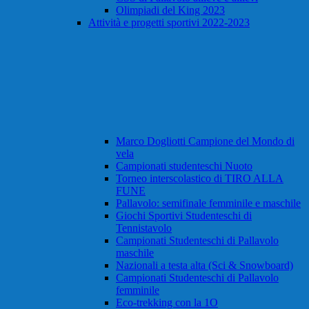
Olimpiadi del King 2023
Attività e progetti sportivi 2022-2023
Marco Dogliotti Campione del Mondo di
vela
Campionati studenteschi Nuoto
Torneo interscolastico di TIRO ALLA
FUNE
Pallavolo: semifinale femminile e maschile
Giochi Sportivi Studenteschi di
Tennistavolo
Campionati Studenteschi di Pallavolo
maschile
Nazionali a testa alta (Sci & Snowboard)
Campionati Studenteschi di Pallavolo
femminile
Eco-trekking con la 1O