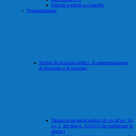
Attività soggette a controllo
Organizzazione
Titolari di incarichi politici, di amministrazione,
di direzione o di governo
Titolari di incarichi politici di cui all'art. 14,
co. 1, del dlgs n. 33/2013 (da pubblicare in
tabelle)