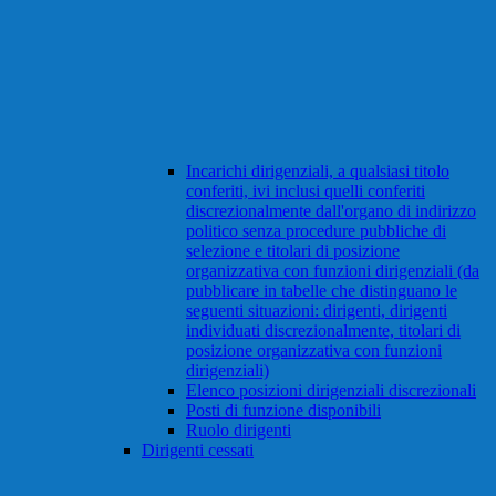
Incarichi dirigenziali, a qualsiasi titolo
conferiti, ivi inclusi quelli conferiti
discrezionalmente dall'organo di indirizzo
politico senza procedure pubbliche di
selezione e titolari di posizione
organizzativa con funzioni dirigenziali (da
pubblicare in tabelle che distinguano le
seguenti situazioni: dirigenti, dirigenti
individuati discrezionalmente, titolari di
posizione organizzativa con funzioni
dirigenziali)
Elenco posizioni dirigenziali discrezionali
Posti di funzione disponibili
Ruolo dirigenti
Dirigenti cessati