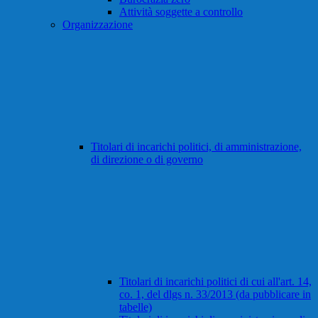
Attività soggette a controllo
Organizzazione
Titolari di incarichi politici, di amministrazione,
di direzione o di governo
Titolari di incarichi politici di cui all'art. 14,
co. 1, del dlgs n. 33/2013 (da pubblicare in
tabelle)