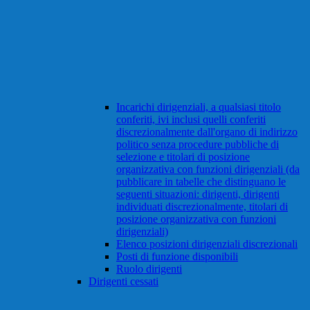
Incarichi dirigenziali, a qualsiasi titolo
conferiti, ivi inclusi quelli conferiti
discrezionalmente dall'organo di indirizzo
politico senza procedure pubbliche di
selezione e titolari di posizione
organizzativa con funzioni dirigenziali (da
pubblicare in tabelle che distinguano le
seguenti situazioni: dirigenti, dirigenti
individuati discrezionalmente, titolari di
posizione organizzativa con funzioni
dirigenziali)
Elenco posizioni dirigenziali discrezionali
Posti di funzione disponibili
Ruolo dirigenti
Dirigenti cessati