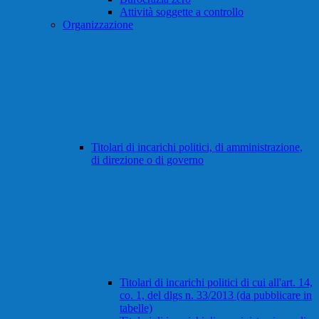
Attività soggette a controllo
Organizzazione
Titolari di incarichi politici, di amministrazione,
di direzione o di governo
Titolari di incarichi politici di cui all'art. 14,
co. 1, del dlgs n. 33/2013 (da pubblicare in
tabelle)