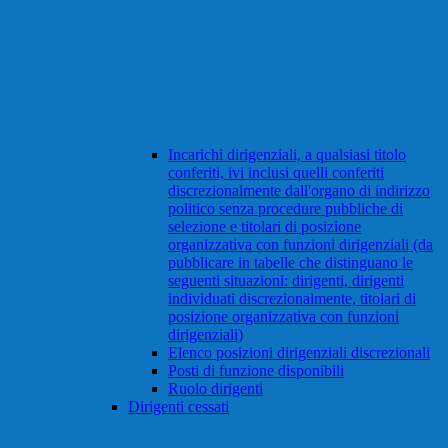
Incarichi dirigenziali, a qualsiasi titolo
conferiti, ivi inclusi quelli conferiti
discrezionalmente dall'organo di indirizzo
politico senza procedure pubbliche di
selezione e titolari di posizione
organizzativa con funzioni dirigenziali (da
pubblicare in tabelle che distinguano le
seguenti situazioni: dirigenti, dirigenti
individuati discrezionalmente, titolari di
posizione organizzativa con funzioni
dirigenziali)
Elenco posizioni dirigenziali discrezionali
Posti di funzione disponibili
Ruolo dirigenti
Dirigenti cessati