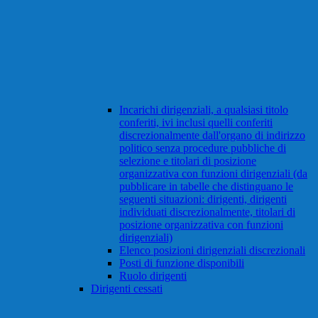
Incarichi dirigenziali, a qualsiasi titolo
conferiti, ivi inclusi quelli conferiti
discrezionalmente dall'organo di indirizzo
politico senza procedure pubbliche di
selezione e titolari di posizione
organizzativa con funzioni dirigenziali (da
pubblicare in tabelle che distinguano le
seguenti situazioni: dirigenti, dirigenti
individuati discrezionalmente, titolari di
posizione organizzativa con funzioni
dirigenziali)
Elenco posizioni dirigenziali discrezionali
Posti di funzione disponibili
Ruolo dirigenti
Dirigenti cessati