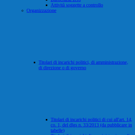
Attività soggette a controllo
Organizzazione
Titolari di incarichi politici, di amministrazione,
di direzione o di governo
Titolari di incarichi politici di cui all'art. 14,
co. 1, del dlgs n. 33/2013 (da pubblicare in
tabelle)