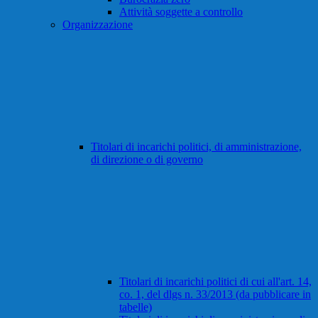
Attività soggette a controllo
Organizzazione
Titolari di incarichi politici, di amministrazione,
di direzione o di governo
Titolari di incarichi politici di cui all'art. 14,
co. 1, del dlgs n. 33/2013 (da pubblicare in
tabelle)