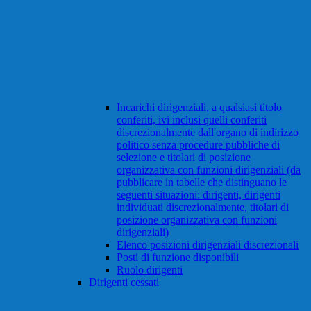
Incarichi dirigenziali, a qualsiasi titolo
conferiti, ivi inclusi quelli conferiti
discrezionalmente dall'organo di indirizzo
politico senza procedure pubbliche di
selezione e titolari di posizione
organizzativa con funzioni dirigenziali (da
pubblicare in tabelle che distinguano le
seguenti situazioni: dirigenti, dirigenti
individuati discrezionalmente, titolari di
posizione organizzativa con funzioni
dirigenziali)
Elenco posizioni dirigenziali discrezionali
Posti di funzione disponibili
Ruolo dirigenti
Dirigenti cessati