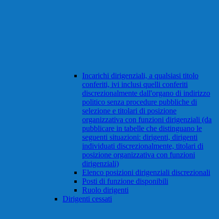
Incarichi dirigenziali, a qualsiasi titolo
conferiti, ivi inclusi quelli conferiti
discrezionalmente dall'organo di indirizzo
politico senza procedure pubbliche di
selezione e titolari di posizione
organizzativa con funzioni dirigenziali (da
pubblicare in tabelle che distinguano le
seguenti situazioni: dirigenti, dirigenti
individuati discrezionalmente, titolari di
posizione organizzativa con funzioni
dirigenziali)
Elenco posizioni dirigenziali discrezionali
Posti di funzione disponibili
Ruolo dirigenti
Dirigenti cessati