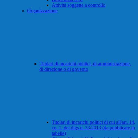
Attività soggette a controllo
Organizzazione
Titolari di incarichi politici, di amministrazione,
di direzione o di governo
Titolari di incarichi politici di cui all'art. 14,
co. 1, del dlgs n. 33/2013 (da pubblicare in
tabelle)