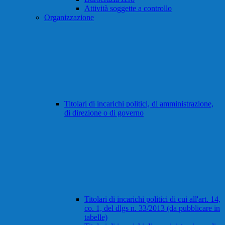
Attività soggette a controllo
Organizzazione
Titolari di incarichi politici, di amministrazione,
di direzione o di governo
Titolari di incarichi politici di cui all'art. 14,
co. 1, del dlgs n. 33/2013 (da pubblicare in
tabelle)