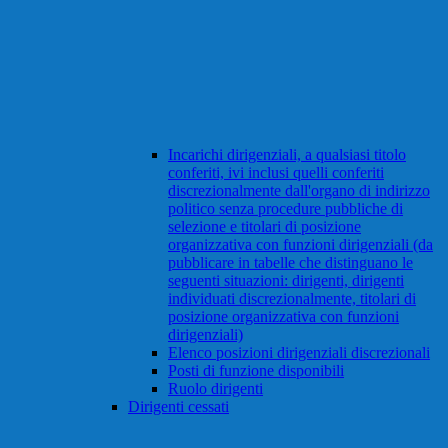
Incarichi dirigenziali, a qualsiasi titolo
conferiti, ivi inclusi quelli conferiti
discrezionalmente dall'organo di indirizzo
politico senza procedure pubbliche di
selezione e titolari di posizione
organizzativa con funzioni dirigenziali (da
pubblicare in tabelle che distinguano le
seguenti situazioni: dirigenti, dirigenti
individuati discrezionalmente, titolari di
posizione organizzativa con funzioni
dirigenziali)
Elenco posizioni dirigenziali discrezionali
Posti di funzione disponibili
Ruolo dirigenti
Dirigenti cessati