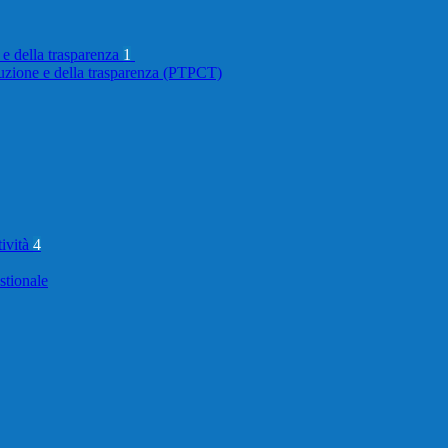
 e della trasparenza
1
ruzione e della trasparenza (PTPCT)
tività
4
stionale