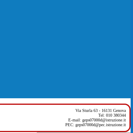
Via Sturla 63 - 16131 Genova
Tel: 010 380344
E-mail: geps07000d@istruzione.it
PEC: geps07000d@pec.istruzione.it