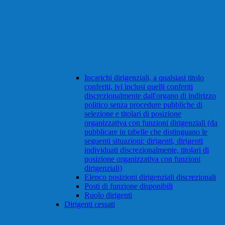
Incarichi dirigenziali, a qualsiasi titolo
conferiti, ivi inclusi quelli conferiti
discrezionalmente dall'organo di indirizzo
politico senza procedure pubbliche di
selezione e titolari di posizione
organizzativa con funzioni dirigenziali (da
pubblicare in tabelle che distinguano le
seguenti situazioni: dirigenti, dirigenti
individuati discrezionalmente, titolari di
posizione organizzativa con funzioni
dirigenziali)
Elenco posizioni dirigenziali discrezionali
Posti di funzione disponibili
Ruolo dirigenti
Dirigenti cessati