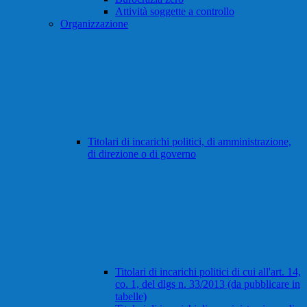
Attività soggette a controllo
Organizzazione
Titolari di incarichi politici, di amministrazione,
di direzione o di governo
Titolari di incarichi politici di cui all'art. 14,
co. 1, del dlgs n. 33/2013 (da pubblicare in
tabelle)