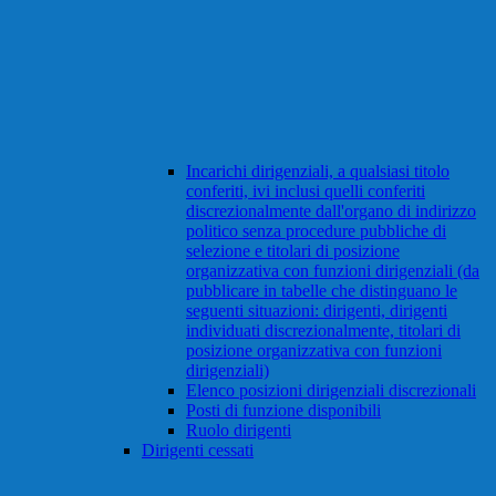
Incarichi dirigenziali, a qualsiasi titolo
conferiti, ivi inclusi quelli conferiti
discrezionalmente dall'organo di indirizzo
politico senza procedure pubbliche di
selezione e titolari di posizione
organizzativa con funzioni dirigenziali (da
pubblicare in tabelle che distinguano le
seguenti situazioni: dirigenti, dirigenti
individuati discrezionalmente, titolari di
posizione organizzativa con funzioni
dirigenziali)
Elenco posizioni dirigenziali discrezionali
Posti di funzione disponibili
Ruolo dirigenti
Dirigenti cessati