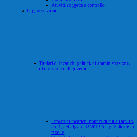
Attività soggette a controllo
Organizzazione
Titolari di incarichi politici, di amministrazione,
di direzione o di governo
Titolari di incarichi politici di cui all'art. 14,
co. 1, del dlgs n. 33/2013 (da pubblicare in
tabelle)