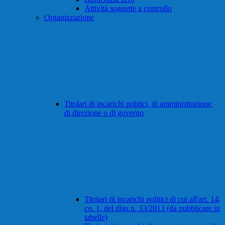
Attività soggette a controllo
Organizzazione
Titolari di incarichi politici, di amministrazione,
di direzione o di governo
Titolari di incarichi politici di cui all'art. 14,
co. 1, del dlgs n. 33/2013 (da pubblicare in
tabelle)