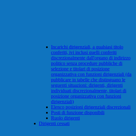
Incarichi dirigenziali, a qualsiasi titolo
conferiti, ivi inclusi quelli conferiti
discrezionalmente dall'organo di indirizzo
politico senza procedure pubbliche di
selezione e titolari di posizione
organizzativa con funzioni dirigenziali (da
pubblicare in tabelle che distinguano le
seguenti situazioni: dirigenti, dirigenti
individuati discrezionalmente, titolari di
posizione organizzativa con funzioni
dirigenziali)
Elenco posizioni dirigenziali discrezionali
Posti di funzione disponibili
Ruolo dirigenti
Dirigenti cessati