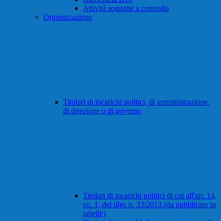
Attività soggette a controllo
Organizzazione
Titolari di incarichi politici, di amministrazione,
di direzione o di governo
Titolari di incarichi politici di cui all'art. 14,
co. 1, del dlgs n. 33/2013 (da pubblicare in
tabelle)