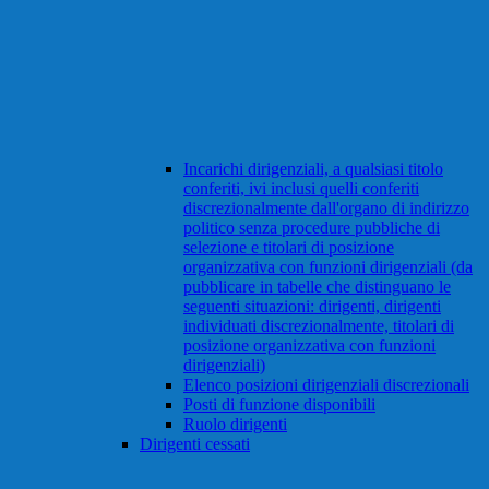
Incarichi dirigenziali, a qualsiasi titolo
conferiti, ivi inclusi quelli conferiti
discrezionalmente dall'organo di indirizzo
politico senza procedure pubbliche di
selezione e titolari di posizione
organizzativa con funzioni dirigenziali (da
pubblicare in tabelle che distinguano le
seguenti situazioni: dirigenti, dirigenti
individuati discrezionalmente, titolari di
posizione organizzativa con funzioni
dirigenziali)
Elenco posizioni dirigenziali discrezionali
Posti di funzione disponibili
Ruolo dirigenti
Dirigenti cessati