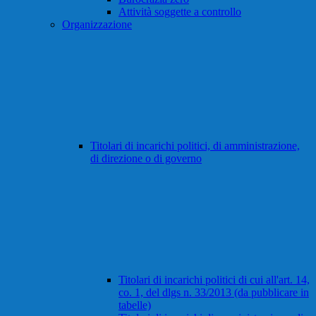
Attività soggette a controllo
Organizzazione
Titolari di incarichi politici, di amministrazione,
di direzione o di governo
Titolari di incarichi politici di cui all'art. 14,
co. 1, del dlgs n. 33/2013 (da pubblicare in
tabelle)