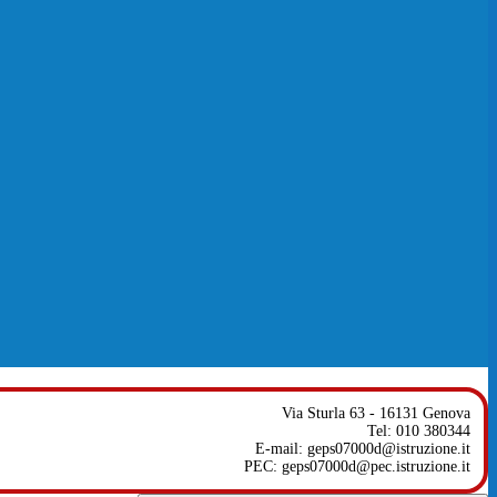
Via Sturla 63 - 16131 Genova
Tel: 010 380344
E-mail: geps07000d@istruzione.it
PEC: geps07000d@pec.istruzione.it