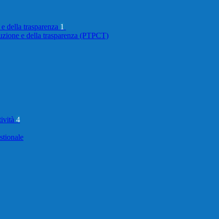
 e della trasparenza
1
ruzione e della trasparenza (PTPCT)
tività
4
stionale