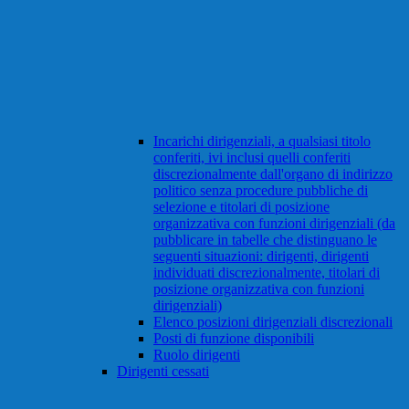
Incarichi dirigenziali, a qualsiasi titolo
conferiti, ivi inclusi quelli conferiti
discrezionalmente dall'organo di indirizzo
politico senza procedure pubbliche di
selezione e titolari di posizione
organizzativa con funzioni dirigenziali (da
pubblicare in tabelle che distinguano le
seguenti situazioni: dirigenti, dirigenti
individuati discrezionalmente, titolari di
posizione organizzativa con funzioni
dirigenziali)
Elenco posizioni dirigenziali discrezionali
Posti di funzione disponibili
Ruolo dirigenti
Dirigenti cessati