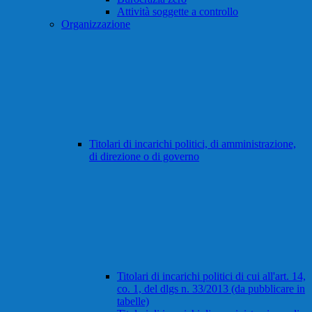
Attività soggette a controllo
Organizzazione
Titolari di incarichi politici, di amministrazione,
di direzione o di governo
Titolari di incarichi politici di cui all'art. 14,
co. 1, del dlgs n. 33/2013 (da pubblicare in
tabelle)