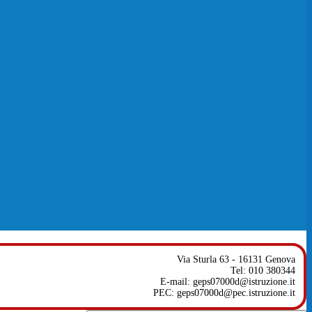
Via Sturla 63 - 16131 Genova
Tel: 010 380344
E-mail: geps07000d@istruzione.it
PEC: geps07000d@pec.istruzione.it