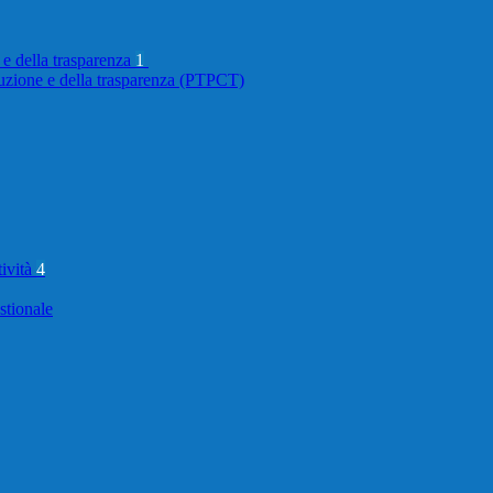
 e della trasparenza
1
ruzione e della trasparenza (PTPCT)
tività
4
stionale