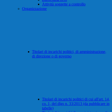
Attività soggette a controllo
Organizzazione
Titolari di incarichi politici, di amministrazione,
di direzione o di governo
Titolari di incarichi politici di cui all'art. 14,
co. 1, del dlgs n. 33/2013 (da pubblicare in
tabelle)