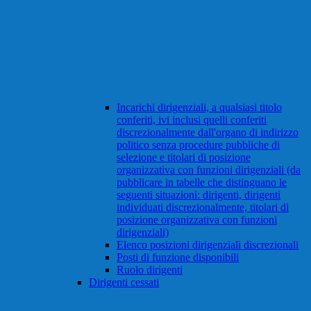
Incarichi dirigenziali, a qualsiasi titolo
conferiti, ivi inclusi quelli conferiti
discrezionalmente dall'organo di indirizzo
politico senza procedure pubbliche di
selezione e titolari di posizione
organizzativa con funzioni dirigenziali (da
pubblicare in tabelle che distinguano le
seguenti situazioni: dirigenti, dirigenti
individuati discrezionalmente, titolari di
posizione organizzativa con funzioni
dirigenziali)
Elenco posizioni dirigenziali discrezionali
Posti di funzione disponibili
Ruolo dirigenti
Dirigenti cessati