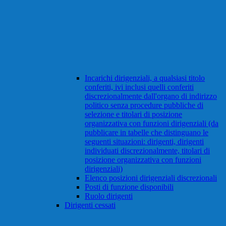
Incarichi dirigenziali, a qualsiasi titolo
conferiti, ivi inclusi quelli conferiti
discrezionalmente dall'organo di indirizzo
politico senza procedure pubbliche di
selezione e titolari di posizione
organizzativa con funzioni dirigenziali (da
pubblicare in tabelle che distinguano le
seguenti situazioni: dirigenti, dirigenti
individuati discrezionalmente, titolari di
posizione organizzativa con funzioni
dirigenziali)
Elenco posizioni dirigenziali discrezionali
Posti di funzione disponibili
Ruolo dirigenti
Dirigenti cessati