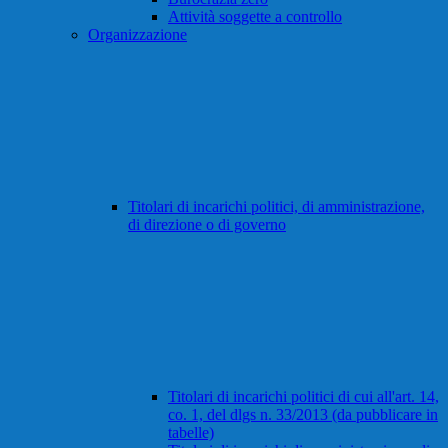
Attività soggette a controllo
Organizzazione
Titolari di incarichi politici, di amministrazione,
di direzione o di governo
Titolari di incarichi politici di cui all'art. 14,
co. 1, del dlgs n. 33/2013 (da pubblicare in
tabelle)