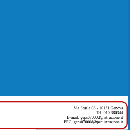
Via Sturla 63 - 16131 Genova
Tel: 010 380344
E-mail: geps07000d@istruzione.it
PEC: geps07000d@pec.istruzione.it