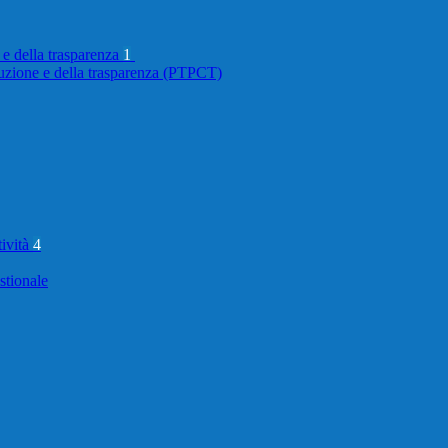
 e della trasparenza
1
ruzione e della trasparenza (PTPCT)
tività
4
stionale