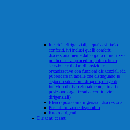
Incarichi dirigenziali, a qualsiasi titolo
conferiti, ivi inclusi quelli conferiti
discrezionalmente dall'organo di indirizzo
politico senza procedure pubbliche di
selezione e titolari di posizione
organizzativa con funzioni dirigenziali (da
pubblicare in tabelle che distinguano le
seguenti situazioni: dirigenti, dirigenti
individuati discrezionalmente, titolari di
posizione organizzativa con funzioni
dirigenziali)
Elenco posizioni dirigenziali discrezionali
Posti di funzione disponibili
Ruolo dirigenti
Dirigenti cessati