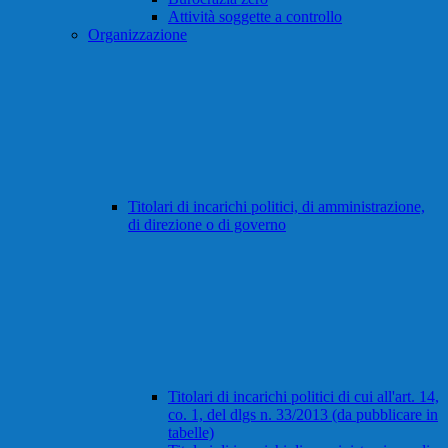
Attività soggette a controllo
Organizzazione
Titolari di incarichi politici, di amministrazione,
di direzione o di governo
Titolari di incarichi politici di cui all'art. 14,
co. 1, del dlgs n. 33/2013 (da pubblicare in
tabelle)