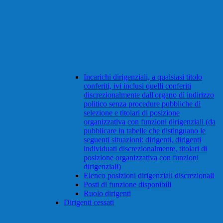
Incarichi dirigenziali, a qualsiasi titolo
conferiti, ivi inclusi quelli conferiti
discrezionalmente dall'organo di indirizzo
politico senza procedure pubbliche di
selezione e titolari di posizione
organizzativa con funzioni dirigenziali (da
pubblicare in tabelle che distinguano le
seguenti situazioni: dirigenti, dirigenti
individuati discrezionalmente, titolari di
posizione organizzativa con funzioni
dirigenziali)
Elenco posizioni dirigenziali discrezionali
Posti di funzione disponibili
Ruolo dirigenti
Dirigenti cessati