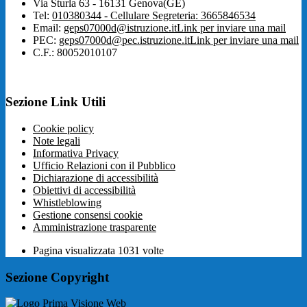
Via Sturla 63 - 16131 Genova(GE)
Tel:
010380344 - Cellulare Segreteria: 3665846534
Email:
geps07000d@istruzione.it
Link per inviare una mail
PEC:
geps07000d@pec.istruzione.it
Link per inviare una mail
C.F.: 80052010107
Sezione Link Utili
Cookie policy
Note legali
Informativa Privacy
Ufficio Relazioni con il Pubblico
Dichiarazione di accessibilità
Obiettivi di accessibilità
Whistleblowing
Gestione consensi cookie
Amministrazione trasparente
Pagina visualizzata
1031
volte
Sezione Copyright