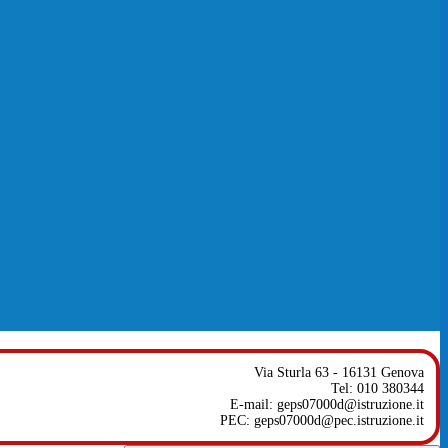
Via Sturla 63 - 16131 Genova
Tel: 010 380344
E-mail: geps07000d@istruzione.it
PEC: geps07000d@pec.istruzione.it