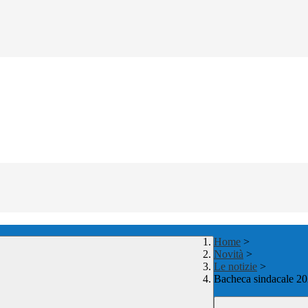
Home
>
Novità
>
Le notizie
>
Bacheca sindacale 2