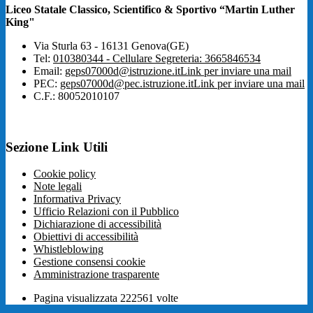
Liceo Statale Classico, Scientifico & Sportivo “Martin Luther
King"
Via Sturla 63 - 16131 Genova(GE)
Tel:
010380344 - Cellulare Segreteria: 3665846534
Email:
geps07000d@istruzione.it
Link per inviare una mail
PEC:
geps07000d@pec.istruzione.it
Link per inviare una mail
C.F.: 80052010107
Sezione Link Utili
Cookie policy
Note legali
Informativa Privacy
Ufficio Relazioni con il Pubblico
Dichiarazione di accessibilità
Obiettivi di accessibilità
Whistleblowing
Gestione consensi cookie
Amministrazione trasparente
Pagina visualizzata
222561
volte