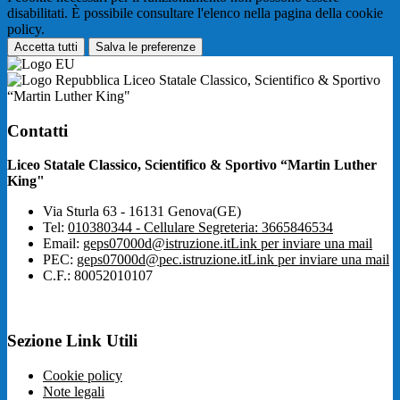
disabilitati. È possibile consultare l'elenco nella pagina della cookie
policy.
Accetta tutti
Salva le preferenze
Liceo Statale Classico, Scientifico & Sportivo
“Martin Luther King"
Contatti
Liceo Statale Classico, Scientifico & Sportivo “Martin Luther
King"
Via Sturla 63 - 16131 Genova(GE)
Tel:
010380344 - Cellulare Segreteria: 3665846534
Email:
geps07000d@istruzione.it
Link per inviare una mail
PEC:
geps07000d@pec.istruzione.it
Link per inviare una mail
C.F.: 80052010107
Sezione Link Utili
Cookie policy
Note legali