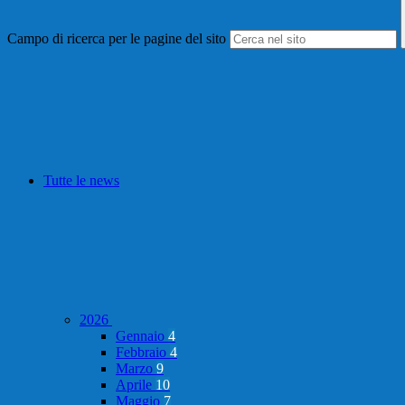
Campo di ricerca per le pagine del sito
Tutte le news
2026
Gennaio
4
Febbraio
4
Marzo
9
Aprile
10
Maggio
7