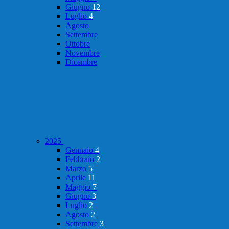
Giugno
12
Luglio
4
Agosto
Settembre
Ottobre
Novembre
Dicembre
2025
Gennaio
4
Febbraio
2
Marzo
5
Aprile
11
Maggio
7
Giugno
3
Luglio
2
Agosto
2
Settembre
3