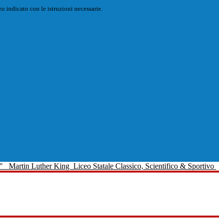
o indicato con le istruzioni necessarie.
Martin Luther King
Liceo Statale Classico, Scientifico & Sportivo