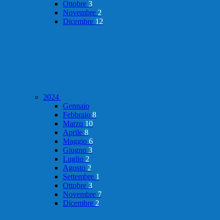
Ottobre
3
Novembre
2
Dicembre
12
2024
Gennaio
Febbraio
8
Marzo
10
Aprile
8
Maggio
6
Giugno
3
Luglio
2
Agosto
2
Settembre
1
Ottobre
3
Novembre
7
Dicembre
2