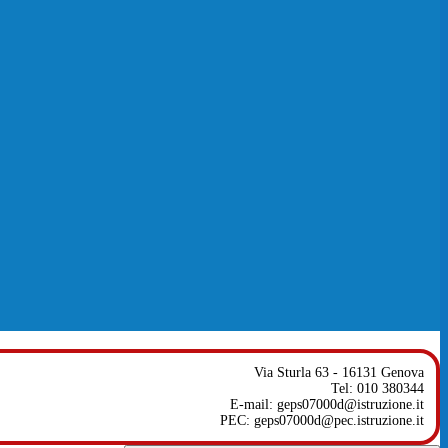
Via Sturla 63 - 16131 Genova
Tel: 010 380344
E-mail: geps07000d@istruzione.it
PEC: geps07000d@pec.istruzione.it