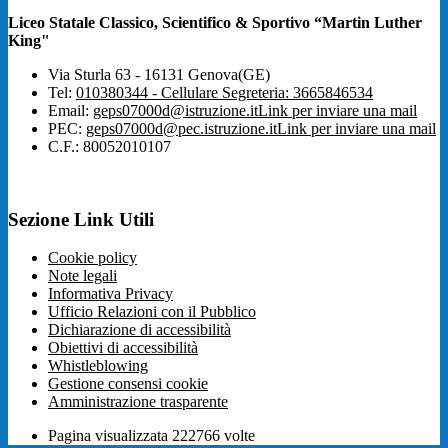
Liceo Statale Classico, Scientifico & Sportivo “Martin Luther
King"
Via Sturla 63 - 16131 Genova(GE)
Tel:
010380344 - Cellulare Segreteria: 3665846534
Email:
geps07000d@istruzione.it
Link per inviare una mail
PEC:
geps07000d@pec.istruzione.it
Link per inviare una mail
C.F.: 80052010107
Sezione Link Utili
Cookie policy
Note legali
Informativa Privacy
Ufficio Relazioni con il Pubblico
Dichiarazione di accessibilità
Obiettivi di accessibilità
Whistleblowing
Gestione consensi cookie
Amministrazione trasparente
Pagina visualizzata
222766
volte