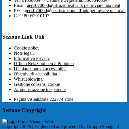
Tel:
010380344 - Cellulare Segreteria: 3665846534
Email:
geps07000d@istruzione.it
Link per inviare una mail
PEC:
geps07000d@pec.istruzione.it
Link per inviare una mail
C.F.: 80052010107
Sezione Link Utili
Cookie policy
Note legali
Informativa Privacy
Ufficio Relazioni con il Pubblico
Dichiarazione di accessibilità
Obiettivi di accessibilità
Whistleblowing
Gestione consensi cookie
Amministrazione trasparente
Pagina visualizzata
222774
volte
Sezione Copyright
Copyright 2026 | Engineered and powered by Gruppo Spaggiari