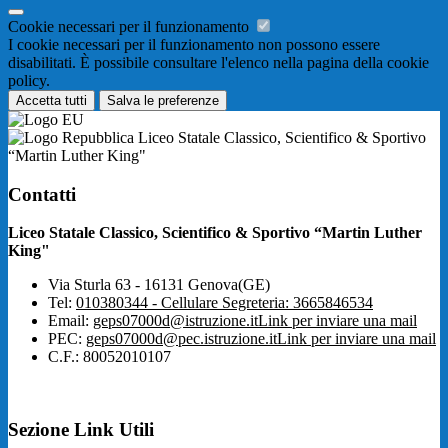
Cookie necessari per il funzionamento
I cookie necessari per il funzionamento non possono essere
disabilitati. È possibile consultare l'elenco nella pagina della cookie
policy.
Accetta tutti
Salva le preferenze
Liceo Statale Classico, Scientifico & Sportivo
“Martin Luther King"
Contatti
Liceo Statale Classico, Scientifico & Sportivo “Martin Luther
King"
Via Sturla 63 - 16131 Genova(GE)
Tel:
010380344 - Cellulare Segreteria: 3665846534
Email:
geps07000d@istruzione.it
Link per inviare una mail
PEC:
geps07000d@pec.istruzione.it
Link per inviare una mail
C.F.: 80052010107
Sezione Link Utili