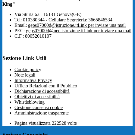
King"
Via Sturla 63 - 16131 Genova(GE)
Tel:
010380344 - Cellulare Segreteria: 3665846534
Email:
geps07000d@istruzione.it
Link per inviare una mail
PEC:
geps07000d@pec.istruzione.it
Link per inviare una mail
C.F.: 80052010107
Sezione Link Utili
Cookie policy
Note legali
Informativa Privacy
Ufficio Relazioni con il Pubblico
Dichiarazione di accessibilità
Obiettivi di accessibilità
Whistleblowing
Gestione consensi cookie
Amministrazione trasparente
Pagina visualizzata
222528
volte
Sezione Copyright