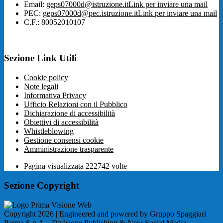
Email:
geps07000d@istruzione.it
Link per inviare una mail
PEC:
geps07000d@pec.istruzione.it
Link per inviare una mail
C.F.: 80052010107
Sezione Link Utili
Cookie policy
Note legali
Informativa Privacy
Ufficio Relazioni con il Pubblico
Dichiarazione di accessibilità
Obiettivi di accessibilità
Whistleblowing
Gestione consensi cookie
Amministrazione trasparente
Pagina visualizzata
222742
volte
Sezione Copyright
Copyright 2026 | Engineered and powered by Gruppo Spaggiari
Parma S.p.A. | Divisione Publishing & New Social Media