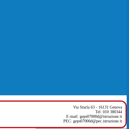
Via Sturla 63 - 16131 Genova
Tel: 010 380344
E-mail: geps07000d@istruzione.it
PEC: geps07000d@pec.istruzione.it