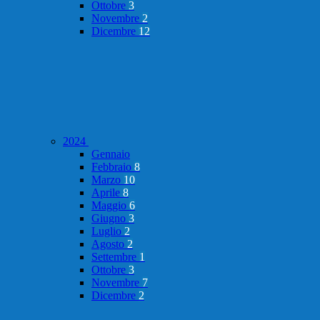
Ottobre
3
Novembre
2
Dicembre
12
2024
Gennaio
Febbraio
8
Marzo
10
Aprile
8
Maggio
6
Giugno
3
Luglio
2
Agosto
2
Settembre
1
Ottobre
3
Novembre
7
Dicembre
2