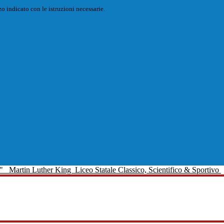
o indicato con le istruzioni necessarie.
Martin Luther King
Liceo Statale Classico, Scientifico & Sportivo