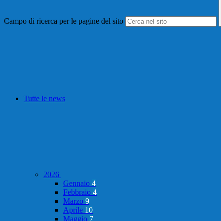
Campo di ricerca per le pagine del sito
Tutte le news
2026
Gennaio
4
Febbraio
4
Marzo
9
Aprile
10
Maggio
7