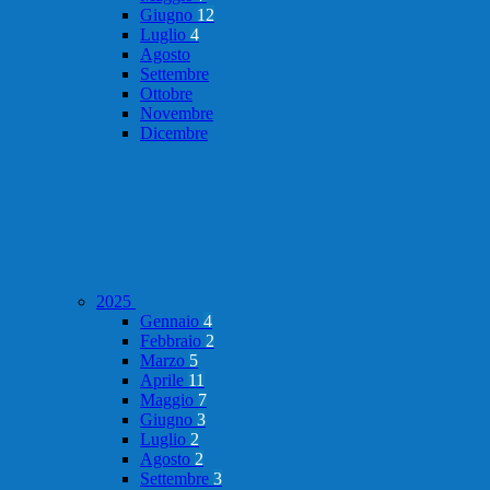
Giugno
12
Luglio
4
Agosto
Settembre
Ottobre
Novembre
Dicembre
2025
Gennaio
4
Febbraio
2
Marzo
5
Aprile
11
Maggio
7
Giugno
3
Luglio
2
Agosto
2
Settembre
3