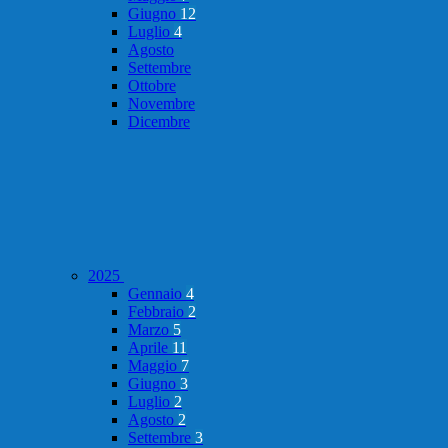
Giugno
12
Luglio
4
Agosto
Settembre
Ottobre
Novembre
Dicembre
2025
Gennaio
4
Febbraio
2
Marzo
5
Aprile
11
Maggio
7
Giugno
3
Luglio
2
Agosto
2
Settembre
3