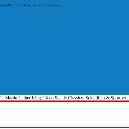
o indicato con le istruzioni necessarie.
Martin Luther King
Liceo Statale Classico, Scientifico & Sportivo