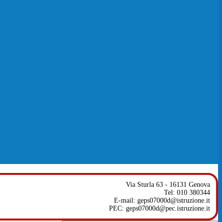
Via Sturla 63 - 16131 Genova
Tel: 010 380344
E-mail: geps07000d@istruzione.it
PEC: geps07000d@pec.istruzione.it