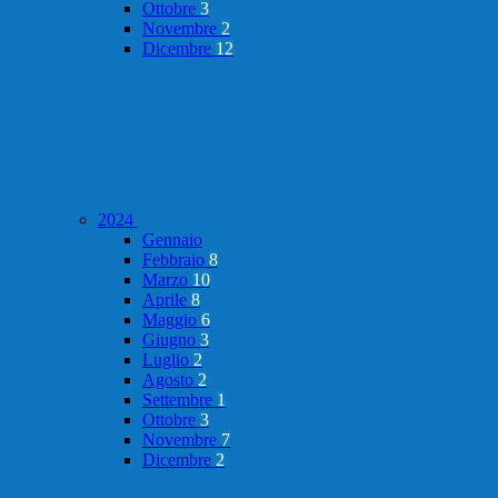
Ottobre
3
Novembre
2
Dicembre
12
2024
Gennaio
Febbraio
8
Marzo
10
Aprile
8
Maggio
6
Giugno
3
Luglio
2
Agosto
2
Settembre
1
Ottobre
3
Novembre
7
Dicembre
2